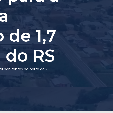
a
 de 1,7
e do RS
l habitantes no norte do RS