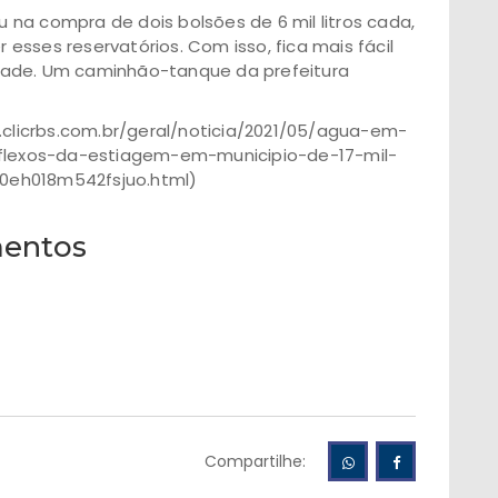
na compra de dois bolsões de 6 mil litros cada,
sses reservatórios. Com isso, fica mais fácil
dade. Um caminhão-tanque da prefeitura
h.clicrbs.com.br/geral/noticia/2021/05/agua-em-
lexos-da-estiagem-em-municipio-de-17-mil-
0eh018m542fsjuo.html)
entos
Compartilhe: