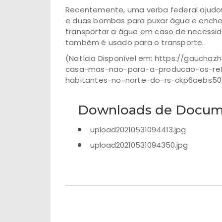
Recentemente, uma verba federal ajudou 
e duas bombas para puxar água e encher e
transportar a água em caso de necessi
também é usado para o transporte.
(Notícia Disponível em: https://gauchaz
casa-mas-nao-para-a-producao-os-ref
habitantes-no-norte-do-rs-ckp6aebs50
Downloads de Docum
upload20210531094413.jpg
upload20210531094350.jpg