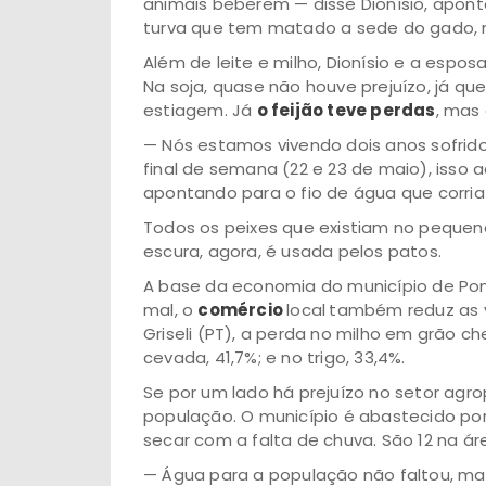
animais beberem — disse Dionísio, apon
turva que tem matado a sede do gado, ma
Além de leite e milho, Dionísio e a esp
Na soja, quase não houve prejuízo, já qu
estiagem. Já
o feijão teve perdas
, mas 
— Nós estamos vivendo dois anos sofrido
final de semana (22 e 23 de maio), isso 
apontando para o fio de água que corria
Todos os peixes que existiam no peque
escura, agora, é usada pelos patos.
A base da economia do município de Pont
mal, o
comércio
local
também reduz as v
Griseli (PT), a perda no milho em grão c
cevada, 41,7%; e no trigo, 33,4%.
Se por um lado há prejuízo no setor agro
população. O município é abastecido po
secar com a falta de chuva. São 12 na áre
— Água para a população não faltou, m