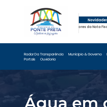
Novidade
Ganhadores da Nota Fiscal Gaúcha –
Ganhadores da Nota Fiscal Gaúcha –
Radar Da Transparência
Munícipio & Governo
Portais
Ouvidoria
Água em c