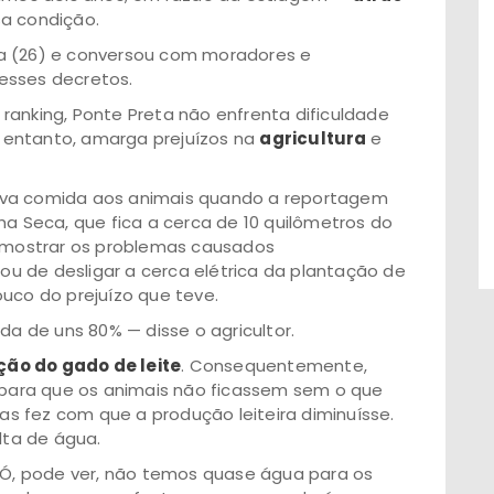
sa condição.
ra (26) e conversou com moradores e
esses decretos.
ranking, Ponte Preta não enfrenta dificuldade
 entanto, amarga prejuízos na
agricultura
e
, dava comida aos animais quando a reportagem
ha Seca, que fica a cerca de 10 quilômetros do
a mostrar os problemas causados
u de desligar a cerca elétrica da plantação de
ouco do prejuízo que teve.
da de uns 80% — disse o agricultor.
ção do gado de leite
. Consequentemente,
s para que os animais não ficassem sem o que
s fez com que a produção leiteira diminuísse.
lta de água.
. Ó, pode ver, não temos quase água para os