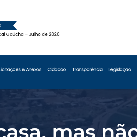
s
 Julho de 2026
Leilão da Pref
 Julho de 2026
Licitações & Anexos
Cidadão
Transparência
Legislação
asa, mas não