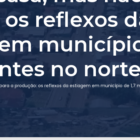
os reflexos d
em município
antes no nort
ra a produção: os reflexos da estiagem em município de 1,7 mi