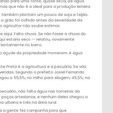
tando para uma fonte, quase seca, de água
s que não é a ideal para a produção leiteira.
osa também plantam um pouco de soja e feijão.
e o grão foi colhido antes da severidade da
o agricultor não soube estimar.
s aqui. Falta chuva. Se não fosse a chuva do
aqui estaria seco — relatou, novamente
 lentamente no barro.
no açude da propriedade morreram. A água
e Preta é a agricultura e a pecuária. Se vão
endas. Segundo o prefeito Josiel Fernando
hegou a 55,5%; no milho para silagem, 45,5%; na
pecuário, não falta água nas torneiras da
r poços artesianos, e nenhum deles chegou a
a urbana e três na área rural.
as a gente fez campanha para que