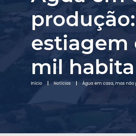
produção: 
estiagem 
mil habit
Início
Notícias
Água em casa, mas não pa