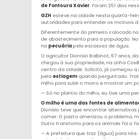
de Fontoura Xavier
. Foram 251 dias nes
GZH
esteve na cidade nesta quarta-fei
autoridades para entender os motivos d
Diferentemente do primeiro colocado no 
de abastecimento para a população. No
na
pecuária
pela escassez de água.
O agricultor Dionísio Balbinot, 67 anos
chegou à sua propriedade, na Linha Coxil
centro da cidade. Solícito, já começou 
pela
estiagem
quando perguntado. Trato
milho para subir o morro e mostrar um p
— Só no plantio do milho, eu tive uma per
O milho é uma das fontes de alimenta
Dionísio teve que encontrar alternativa
comer. O pasto amenizou o problema, ma
Outro transtorno para os animais foi a fa
— A prefeitura que traz (água) para nós