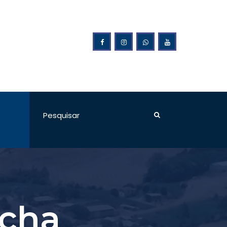
ão da Prefeitura Municipal de Ponte Preta
úcha