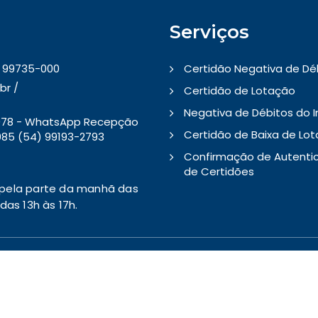
Serviços
 - 99735-000
Certidão Negativa de Dé
br /
Certidão de Lotação
Negativa de Débitos do 
5078 - WhatsApp Recepção
Certidão de Baixa de Lo
85 (54) 99193-2793
Confirmação de Autenti
de Certidões
pela parte da manhã das
as 13h às 17h.
Copyright © 2026 - Prefeitura Municipal de Ponte Preta/RS