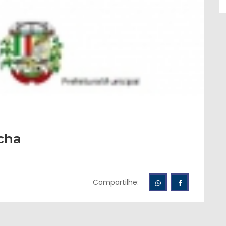
úcha
Compartilhe: