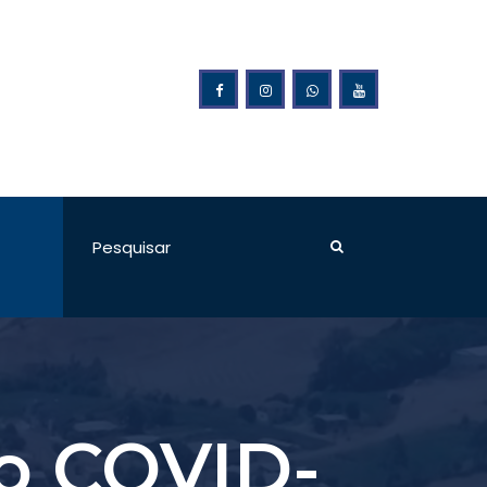
e Preta intensifica ações após fortes chuvas e avalia decret
e Emergência
o COVID-