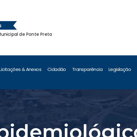
s
pal de Ponte Preta
Pont
Situação d
Licitações & Anexos
Cidadão
Transparência
Legislação
pidemiológic