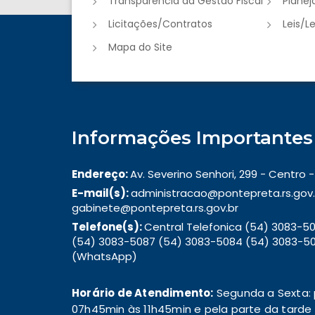
Transparência da Gestão Fiscal
Plane
Licitações/Contratos
Leis/L
Mapa do Site
Informações Importantes
Endereço:
Av. Severino Senhori, 299 - Centro
E-mail(s):
administracao@pontepreta.rs.gov.
gabinete@pontepreta.rs.gov.br
Telefone(s):
Central Telefonica (54) 3083-
(54) 3083-5087 (54) 3083-5084 (54) 3083-50
(WhatsApp)
Horário de Atendimento:
Segunda a Sexta: 
07h45min às 11h45min e pela parte da tarde d