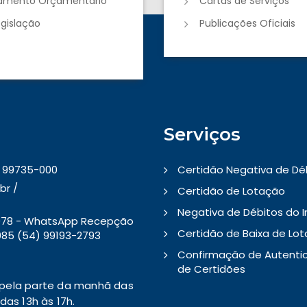
jamento Orçamentário
Cartas de Serviços
egislação
Publicações Oficiais
Serviços
 - 99735-000
Certidão Negativa de Dé
br /
Certidão de Lotação
Negativa de Débitos do 
5078 - WhatsApp Recepção
Certidão de Baixa de Lo
85 (54) 99193-2793
Confirmação de Autenti
de Certidões
pela parte da manhã das
as 13h às 17h.