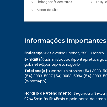
Licitações/Contratos
Leis/L
Mapa do Site
Informações Importantes
Endereço:
Av. Severino Senhori, 299 - Centro
E-mail(s):
administracao@pontepreta.rs.gov.
gabinete@pontepreta.rs.gov.br
Telefone(s):
Central Telefonica (54) 3083-
(54) 3083-5087 (54) 3083-5084 (54) 3083-50
(WhatsApp)
Horário de Atendimento:
Segunda a Sexta: 
07h45min às 11h45min e pela parte da tarde d