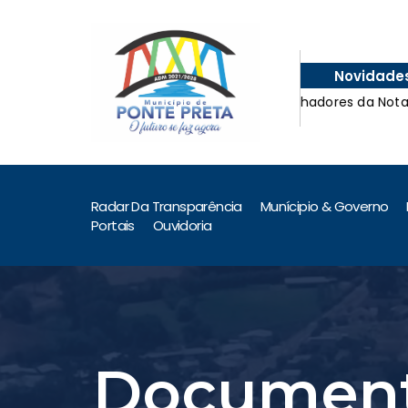
Novidade
!
Ganhadores da Nota Fis
!
Ganhadores da Nota Fis
Radar Da Transparência
Munícipio & Governo
Portais
Ouvidoria
Document