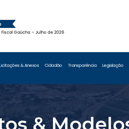
s
cal Gaúcha – Julho de 2026
Le
cal Gaúcha – Julho de 2026
Licitações & Anexos
Cidadão
Transparência
Legislação
os & Modelo