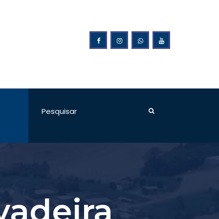
ão da Prefeitura Municipal de Ponte Preta
vadeira