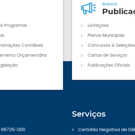
Anexos
Publica
 e Programas
Licitações
as
Planos Municipais
strações Contábeis
Concursos & Seleções
jamento Orçamentário
Cartas de Serviços
egislação
Publicações Oficiais
Serviços
 - 99735-000
Certidão Negativa de Dé