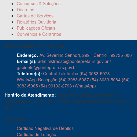
Concursos & Seleções
Decretos
Cartas de Serviços
Relatórios Ouvidoria
Publicações Oficiais
Convênios e Contratos
Informações Importantes
Endereço:
Av. Severino Senhori, 299 - Centro - 99735-000
E-mail(s):
administracao@pontepreta.rs.gov.br /
gabinete@pontepreta.rs.gov.br
Telefone(s):
Central Telefonica (54) 3083-5078 -
WhatsApp Recepção (54) 3083-5087 (54) 3083-5084 (54)
3083-5085 (54) 99193-2793 (WhatsApp)
Horário de Atendimento:
Segunda a Sexta: pela parte da
manhã das 07h45min às 11h45min e pela parte da tarde das 13h
às 17h.
Serviços
Certidão Negativa de Débitos
Certidão de Lotação