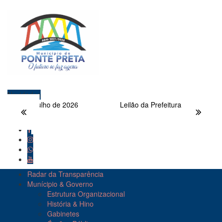
Novidades
Gaúcha – Julho de 2026
Leilão da Prefeitura Municipal de
Radar da Transparência
Munícipio & Governo
Estrutura Organizacional
História & Hino
Gabinetes