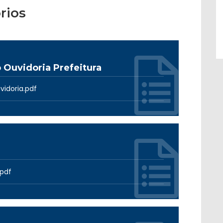
rios
o Ouvidoria Prefeitura
idoria.pdf
pdf