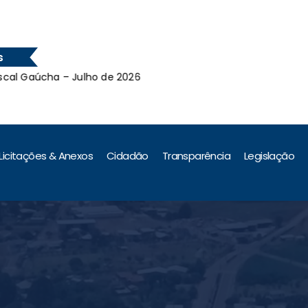
s
úcha – Julho de 2026
Leilão 
úcha – Julho de 2026
Licitações & Anexos
Cidadão
Transparência
Legislação