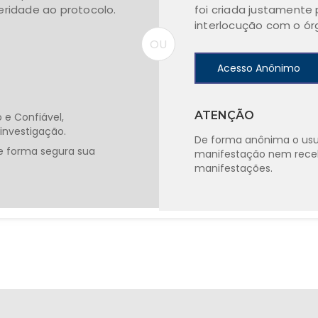
leridade ao protocolo.
foi criada justamente 
interlocução com o ó
OU
Acesso Anônimo
ATENÇÃO
e Confiável,
 investigação.
De forma anônima o us
de forma segura sua
manifestação nem receb
manifestações.