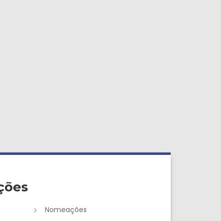
ções
Nomeações